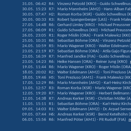
31.05. 06:42 R4: Vinzenz Petzold (KRO) - Guido Schwellnu
30.05. 15:23 R7: Mario Mannheim (AM2) - Hans-Alban Fa
30.05. 07:47 H2: Roman Korba (KSR) - Guido Schwellnus (
30.05. 00:33 R3: Robert Spangenberger (LAS) - Frank Male
27.05. 14:48 R6: Gerhard Limley (KRO) - Michael Preussn
27.05. 06:09 R1: Guido Schwellnus (KKI) - Michael Preuss
26.05. 23:05 R1: Roger Mislin (ORA) - Frank Malewicz (KK
25.05. 10:31 R6: Sebastian Böhme (ORA) - Vinzenz Petzol
24.05. 10:59 R5: Mario Wagener (KRO) - Walter Edelman
23.05. 21:19 R7: Sebastian Böhme (ORA) - Atila Gajo Figu
23.05. 16:39 R7: Manfred Jandke (FIA) - Guido Schwellnus
23.05. 14:23 R6: Heike Hansen (ORA) - Reiner Jung (KRO)
19.05. 11:44 R6: Mario Wagener (KRO) - Roger Mislin (OR
18.05. 20:02 R2: Walter Edelmann (AM2) - Toni Preziuso
18.05. 19:46 H5: Toni Preziuso (AM1) - Frank Malewicz (K
17.05. 12:29 R6: Mario Mannheim (AM2) - Karl-Heinz Kirc
13.05. 12:57 R3: Roman Korba (KSR) - Mario Wagener (K
12.05. 19:20 R7: Mario Wagener (KRO) - Herbert Bellmann
12.05. 14:38 R7: Andreas Kerker (KSR) - Christian Möller
11.05. 15:11 R1: Sebastian Böhme (ORA) - Karl-Heinz Kirch
09.05. 14:03 R1: Walter Edelmann (AM2) - Dr. Arpad Serne
09.05. 07:44 H6: Andreas Kerker (KSR) - Bernd Ketelhöhn 
06.05. 15:56 R6: Manfred Pöter (AM1) - Pit Rudolf (FIA)
r