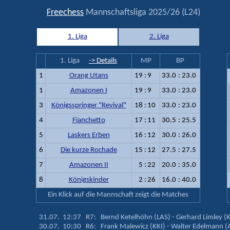
Freechess
Mannschaftsliga 2025/26 (L24)
1. Liga
2. Liga
1. Liga
-> Details
MP
BP
1
Orang Utans
19
:
9
33.0
:
23.0
1
Amazonen I
19
:
9
33.0
:
23.0
3
Königsspringer "Revival"
18
:
10
33.0
:
23.0
4
Fianchetto
17
:
11
30.5
:
25.5
5
Laskers Erben
16
:
12
30.0
:
26.0
6
Die kurze Rochade
15
:
12
27.5
:
27.5
7
Amazonen II
5
:
22
20.0
:
35.0
8
Königskinder
2
:
26
16.0
:
40.0
Ein Klick auf die Mannschaft zeigt die Matches
31.07. 12:37 R7: Bernd Ketelhöhn (LAS) - Gerhard Limley 
30.07. 10:30 R6: Frank Malewicz (KKI) - Walter Edelmann