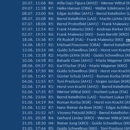
20.07. 11:06 R6: Atila Gajo Figura (AM2) - Werner Wittal (
09.07. 11:58 R7: Heike Hansen (ORA) - Walter Edelmann 
08.07. 23:00 R4: Edgar Achilles (AM1) - Bernd Ketelhöhn 
08.07. 20:08 R6: Bernd Ketelhöhn (LAS) - Martin Lichte (K
07.07. 18:06 R5: Bernd Probstfeld (AM1) - Frank Malewicz
07.07. 12:54 R2: Frank Malewicz (KKI) - Andreas Kerker (
02.07. 19:51 R4: Frank Malewicz (KKI) - Sven Bernitt (KRO
18.06. 15:36 R7: Pit Rudolf (FIA) - Frank Malewicz (KKI)
re
14.06. 18:57 R2: Michael Preussner (ORA) - Bernd Ketelh
13.06. 10:24 H6: Guido Schwellnus (KKI) - Horst von Krac
11.06. 13:18 R2: Martin Lichte (KSR) - Guido Schwellnus (
10.06. 14:58 R1: Bahadir Ozen (AM1) - Mario Wagener (
08.06. 09:37 R2: Karl Fischer (FIA) - Mario Wagener (KRO)
07.06. 17:50 R6: Guido Schwellnus (KKI) - Horst von Krac
07.06. 11:45 R7: Günter Schulz (AM1) - Roman Korba (KS
04.06. 11:55 R7: Toni Preziuso (AM1) - Jürgen Jordan (KS
02.06. 17:44 R1: Horst von Kracht (AM2) - Bernd Ketelhö
02.06. 17:35 R7: Werner Wittal (KKI) - Norbert Lukas (FIA
01.06. 23:04 R5: Bernd Ketelhöhn (LAS) - Norbert Lukas (
01.06. 14:19 R4: Roman Korba (KSR) - Horst von Kracht 
01.06. 11:32 R7: Hans-Reiner de Boer (KSR) - Edgar Achill
31.05. 21:52 H7: Vinzenz Petzold (KRO) - Bernd Ketelhöhn
31.05. 20:28 R4: Gerhard Limley (KRO) - Werner Wittal (KK
31.05. 18:30 H4: Reiner Jung (KRO) - Guido Schwellnus (K
31.05. 17:44 R5: Guido Schwellnus (KKI) - Toni Preziuso 