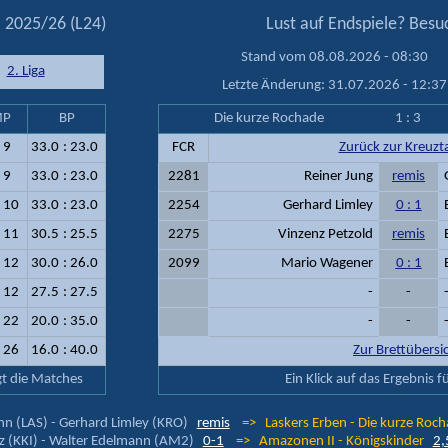
 2025/26 (L24)
Lust auf Endspiele? Bes
Stand vom 08.08.2026 - 08:30
2. Liga
Letzte Änderung: 31.07.2026 - 12:37
P
BP
Die kurze Rochade
1 : 3
:
9
33.0
:
23.0
FCR
Zurück zur Kreuzt
:
9
33.0
:
23.0
2281
Reiner Jung
remis
:
10
33.0
:
23.0
2254
Gerhard Limley
0 : 1
:
11
30.5
:
25.5
2275
Vinzenz Petzold
remis
:
12
30.0
:
26.0
2099
Mario Wagener
0 : 1
:
12
27.5
:
27.5
-
-
:
22
20.0
:
35.0
-
-
:
26
16.0
:
40.0
Zur Brettübersi
gt die Matches
Ein Klick auf das Ergebnis 
n (LAS) - Gerhard Limley (KRO)
remis
=> Laskers Erben - Die kurze Ro
z (KKI) - Walter Edelmann (AM2)
0-1
=> Amazonen II - Königskinder
2,