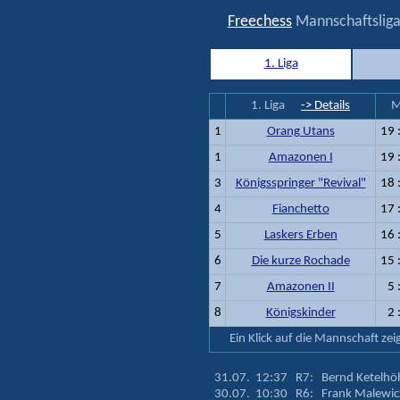
Freechess
Mannschaftsliga
1. Liga
1. Liga
-> Details
M
1
Orang Utans
19
1
Amazonen I
19
3
Königsspringer "Revival"
18
4
Fianchetto
17
5
Laskers Erben
16
6
Die kurze Rochade
15
7
Amazonen II
5
8
Königskinder
2
Ein Klick auf die Mannschaft zei
31.07. 12:37 R7: Bernd Ketelhöh
30.07. 10:30 R6: Frank Malewic