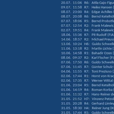
20.07. 11:06 R6: Atila Gajo Figu
09.07. 11:58 R7: Heike Hansen 
08.07. 23:00 R4: Edgar Achilles
08.07. 20:08 R6: Bernd Ketelhöh
07.07. 18:06 R5: Bernd Probstfe
07.07. 12:54 R2: Frank Malewicz
02.07. 19:51 R4: Frank Malewicz
18.06. 15:36 R7: Pit Rudolf (FIA
14.06. 18:57 R2: Michael Preuss
13.06. 10:24 H6: Guido Schwelln
11.06. 13:18 R2: Martin Lichte (
10.06. 14:58 R1: Bahadir Ozen 
08.06. 09:37 R2: Karl Fischer (
07.06. 17:50 R6: Guido Schwelln
07.06. 11:45 R7: Günter Schulz
04.06. 11:55 R7: Toni Preziuso 
02.06. 17:44 R1: Horst von Krac
02.06. 17:35 R7: Werner Wittal (
01.06. 23:04 R5: Bernd Ketelhöh
01.06. 14:19 R4: Roman Korba (
01.06. 11:32 R7: Hans-Reiner de 
31.05. 21:52 H7: Vinzenz Petzol
31.05. 20:28 R4: Gerhard Limley
31.05. 18:30 H4: Reiner Jung (K
31.05. 17:44 R5: Guido Schwelln