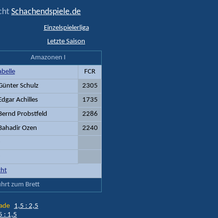
ucht
Schachendspiele.de
Einzelspielerliga
Letzte Saison
Amazonen I
abelle
FCR
Günter Schulz
2305
Edgar Achilles
1735
Bernd Probstfeld
2286
Bahadir Ozen
2240
-
-
cht
führt zum Brett
chade
1,5 : 2,5
5 : 1,5