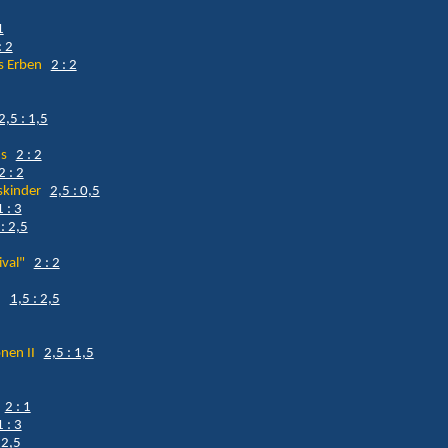
1
: 2
rs Erben
2 : 2
2,5 : 1,5
ans
2 : 2
2 : 2
gskinder
2,5 : 0,5
1 : 3
: 2,5
ival"
2 : 2
en
1,5 : 2,5
onen II
2,5 : 1,5
r
2 : 1
1 : 3
 2,5