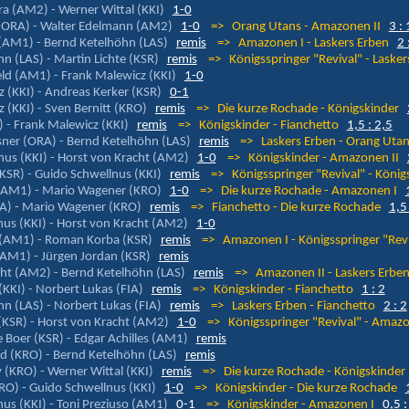
ra (AM2) - Werner Wittal (KKI)
1-0
(ORA) - Walter Edelmann (AM2)
1-0
=> Orang Utans - Amazonen II
3 : 
 (AM1) - Bernd Ketelhöhn (LAS)
remis
=> Amazonen I - Laskers Erben
2 
n (LAS) - Martin Lichte (KSR)
remis
=> Königsspringer "Revival" - Laske
ld (AM1) - Frank Malewicz (KKI)
1-0
 (KKI) - Andreas Kerker (KSR)
0-1
 (KKI) - Sven Bernitt (KRO)
remis
=> Die kurze Rochade - Königskinder
) - Frank Malewicz (KKI)
remis
=> Königskinder - Fianchetto
1,5 : 2,5
ner (ORA) - Bernd Ketelhöhn (LAS)
remis
=> Laskers Erben - Orang Ut
us (KKI) - Horst von Kracht (AM2)
1-0
=> Königskinder - Amazonen II
KSR) - Guido Schwellnus (KKI)
remis
=> Königsspringer "Revival" - Köni
(AM1) - Mario Wagener (KRO)
1-0
=> Die kurze Rochade - Amazonen I
FIA) - Mario Wagener (KRO)
remis
=> Fianchetto - Die kurze Rochade
1,5 
us (KKI) - Horst von Kracht (AM2)
1-0
 (AM1) - Roman Korba (KSR)
remis
=> Amazonen I - Königsspringer "Rev
(AM1) - Jürgen Jordan (KSR)
remis
ht (AM2) - Bernd Ketelhöhn (LAS)
remis
=> Amazonen II - Laskers Erb
KKI) - Norbert Lukas (FIA)
remis
=> Königskinder - Fianchetto
1 : 2
n (LAS) - Norbert Lukas (FIA)
remis
=> Laskers Erben - Fianchetto
2 : 2
KSR) - Horst von Kracht (AM2)
1-0
=> Königsspringer "Revival" - Amaz
Boer (KSR) - Edgar Achilles (AM1)
remis
d (KRO) - Bernd Ketelhöhn (LAS)
remis
 (KRO) - Werner Wittal (KKI)
remis
=> Die kurze Rochade - Königskinde
RO) - Guido Schwellnus (KKI)
1-0
=> Königskinder - Die kurze Rochade
us (KKI) - Toni Preziuso (AM1)
0-1
=> Königskinder - Amazonen I
0,5 :