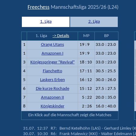
Freechess
Mannschaftsliga 2025/26 (L24)
1. Liga
2. Liga
1. Liga
-> Details
MP
BP
1
Orang Utans
19
:
9
33.0
:
23.0
1
Amazonen I
19
:
9
33.0
:
23.0
3
Königsspringer "Revival"
18
:
10
33.0
:
23.0
4
Fianchetto
17
:
11
30.5
:
25.5
5
Laskers Erben
16
:
12
30.0
:
26.0
6
Die kurze Rochade
15
:
12
27.5
:
27.5
7
Amazonen II
5
:
22
20.0
:
35.0
8
Königskinder
2
:
26
16.0
:
40.0
Ein Klick auf die Mannschaft zeigt die Matches
31.07. 12:37 R7: Bernd Ketelhöhn (LAS) - Gerhard Limley 
30.07. 10:30 R6: Frank Malewicz (KKI) - Walter Edelmann