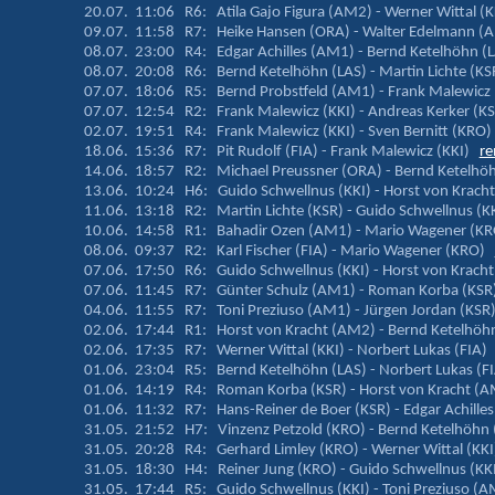
20.07. 11:06 R6: Atila Gajo Figura (AM2) - Werner Wittal (
09.07. 11:58 R7: Heike Hansen (ORA) - Walter Edelmann 
08.07. 23:00 R4: Edgar Achilles (AM1) - Bernd Ketelhöhn 
08.07. 20:08 R6: Bernd Ketelhöhn (LAS) - Martin Lichte (K
07.07. 18:06 R5: Bernd Probstfeld (AM1) - Frank Malewicz
07.07. 12:54 R2: Frank Malewicz (KKI) - Andreas Kerker (
02.07. 19:51 R4: Frank Malewicz (KKI) - Sven Bernitt (KRO
18.06. 15:36 R7: Pit Rudolf (FIA) - Frank Malewicz (KKI)
re
14.06. 18:57 R2: Michael Preussner (ORA) - Bernd Ketelh
13.06. 10:24 H6: Guido Schwellnus (KKI) - Horst von Krac
11.06. 13:18 R2: Martin Lichte (KSR) - Guido Schwellnus (
10.06. 14:58 R1: Bahadir Ozen (AM1) - Mario Wagener (
08.06. 09:37 R2: Karl Fischer (FIA) - Mario Wagener (KRO)
07.06. 17:50 R6: Guido Schwellnus (KKI) - Horst von Krac
07.06. 11:45 R7: Günter Schulz (AM1) - Roman Korba (KS
04.06. 11:55 R7: Toni Preziuso (AM1) - Jürgen Jordan (KS
02.06. 17:44 R1: Horst von Kracht (AM2) - Bernd Ketelhö
02.06. 17:35 R7: Werner Wittal (KKI) - Norbert Lukas (FIA
01.06. 23:04 R5: Bernd Ketelhöhn (LAS) - Norbert Lukas (
01.06. 14:19 R4: Roman Korba (KSR) - Horst von Kracht 
01.06. 11:32 R7: Hans-Reiner de Boer (KSR) - Edgar Achill
31.05. 21:52 H7: Vinzenz Petzold (KRO) - Bernd Ketelhöhn
31.05. 20:28 R4: Gerhard Limley (KRO) - Werner Wittal (KK
31.05. 18:30 H4: Reiner Jung (KRO) - Guido Schwellnus (K
31.05. 17:44 R5: Guido Schwellnus (KKI) - Toni Preziuso 