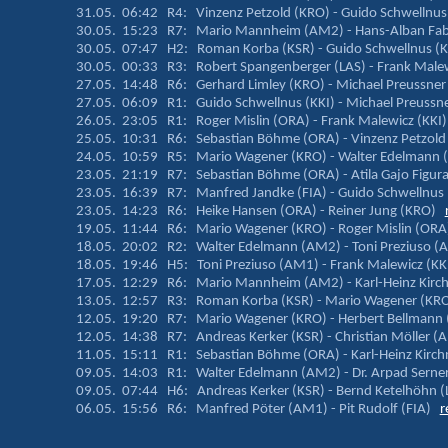
31.05. 06:42 R4: Vinzenz Petzold (KRO) - Guido Schwellnu
30.05. 15:23 R7: Mario Mannheim (AM2) - Hans-Alban Fa
30.05. 07:47 H2: Roman Korba (KSR) - Guido Schwellnus (
30.05. 00:33 R3: Robert Spangenberger (LAS) - Frank Male
27.05. 14:48 R6: Gerhard Limley (KRO) - Michael Preussn
27.05. 06:09 R1: Guido Schwellnus (KKI) - Michael Preuss
26.05. 23:05 R1: Roger Mislin (ORA) - Frank Malewicz (KK
25.05. 10:31 R6: Sebastian Böhme (ORA) - Vinzenz Petzol
24.05. 10:59 R5: Mario Wagener (KRO) - Walter Edelman
23.05. 21:19 R7: Sebastian Böhme (ORA) - Atila Gajo Figu
23.05. 16:39 R7: Manfred Jandke (FIA) - Guido Schwellnus
23.05. 14:23 R6: Heike Hansen (ORA) - Reiner Jung (KRO)
19.05. 11:44 R6: Mario Wagener (KRO) - Roger Mislin (OR
18.05. 20:02 R2: Walter Edelmann (AM2) - Toni Preziuso
18.05. 19:46 H5: Toni Preziuso (AM1) - Frank Malewicz (K
17.05. 12:29 R6: Mario Mannheim (AM2) - Karl-Heinz Kirc
13.05. 12:57 R3: Roman Korba (KSR) - Mario Wagener (K
12.05. 19:20 R7: Mario Wagener (KRO) - Herbert Bellmann
12.05. 14:38 R7: Andreas Kerker (KSR) - Christian Möller
11.05. 15:11 R1: Sebastian Böhme (ORA) - Karl-Heinz Kirch
09.05. 14:03 R1: Walter Edelmann (AM2) - Dr. Arpad Serne
09.05. 07:44 H6: Andreas Kerker (KSR) - Bernd Ketelhöhn 
06.05. 15:56 R6: Manfred Pöter (AM1) - Pit Rudolf (FIA)
r